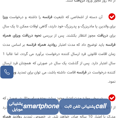
از 90 روز مجوز ورود
دریافت
کنند.
آن دسته از اشخاصی که تابعیت
فرانسه
را داشته و درخواست
ویزا
برای والدین یا مادربزرگ و پدربزرگ خود دارند، گاهی اوقات ممکن تا یک سال
برای
دریافت
مجوز انتظار بکشند. پس از بررسی
نحوه دریافت ویزای همراه
فرانسه
باید توضیح داد که مدت اعتبار
روادید همراه فرانسه
بر اساس مدت
زمان اقامت قانونی فرد ارسال کننده درخواست برآورد می گردد، اما غالبا 1
سال اعتبار دارد. پس از گذشت یک سال در صورتی که همچنان فرد ارسال
مشاور آنلاین
کننده درخواست در
فرانسه
اقامت داشته باشد، می توان برای تمدید
ویزا
اقدام
نمود.
در برخی موارد مدت اعتبار مجوز بیشتر بوده و برای مثال در صورتی که
پشتیبانی
smartphone
call
پشتیبانی تلفن ثابت
از ازدواج فرد دارای تابعیت
فرانسه
با یک شخص خارجی بیشتر از 3 سال بگذرد
موبایل
مدرک با اعتبار 10 ساله صادر خواهد شد. در خصوص تمدید
روادید همراه