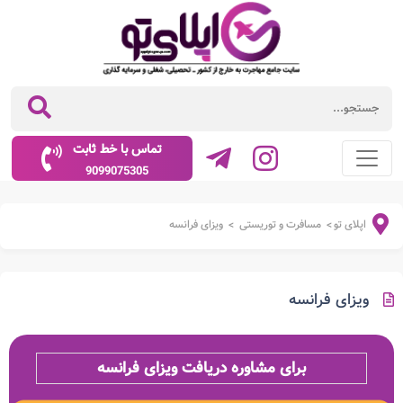
تماس با خط ثابت
9099075305
اپلای تو
مسافرت و توریستی
ویزای فرانسه
>
>
ویزای فرانسه
برای مشاوره دریافت
ویزای فرانسه