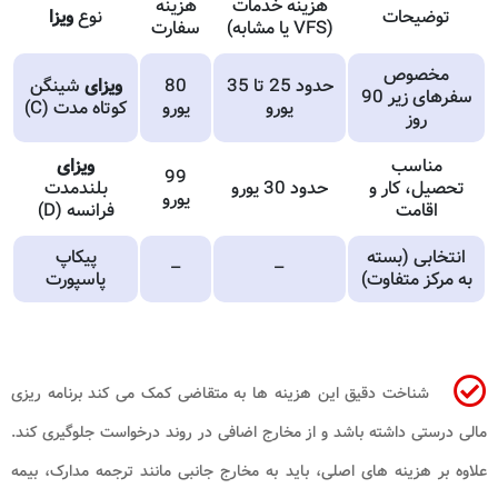
هزینه خدمات
هزینه
توضیحات
نوع
ویزا
(VFS یا مشابه)
سفارت
مخصوص
حدود 25 تا 35
80
ویزای
شینگن
سفرهای زیر 90
یورو
یورو
کوتاه مدت (C)
روز
مناسب
ویزای
99
تحصیل، کار و
حدود 30 یورو
بلندمدت
یورو
اقامت
فرانسه (D)
انتخابی (بسته
پیکاپ
–
–
به مرکز متفاوت)
پاسپورت
شناخت دقیق این هزینه ها به متقاضی کمک می کند برنامه ریزی
مالی درستی داشته باشد و از مخارج اضافی در روند درخواست جلوگیری کند.
علاوه بر هزینه های اصلی، باید به مخارج جانبی مانند ترجمه مدارک، بیمه