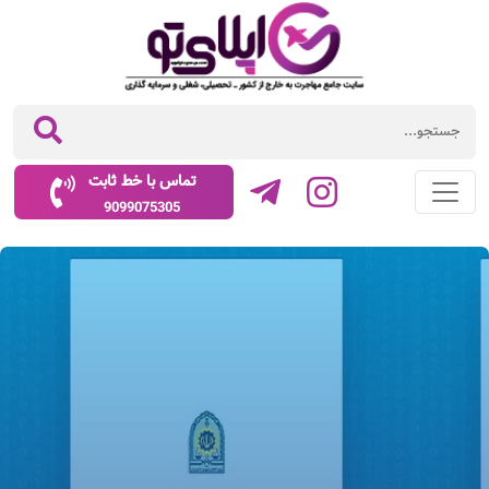
تماس با خط ثابت
9099075305