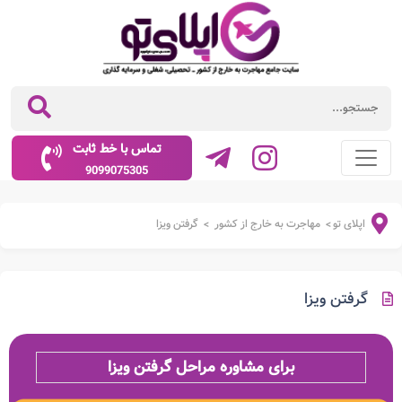
تماس با خط ثابت
9099075305
اپلای تو
مهاجرت به خارج از کشور
گرفتن ویزا
>
>
گرفتن ویزا
برای مشاوره مراحل گرفتن ویزا