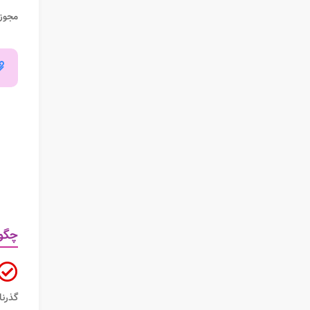
مجوز 
چگون
گذرنا