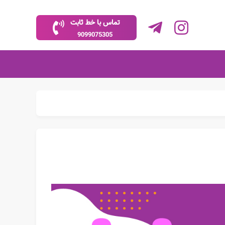
تماس با خط ثابت
9099075305