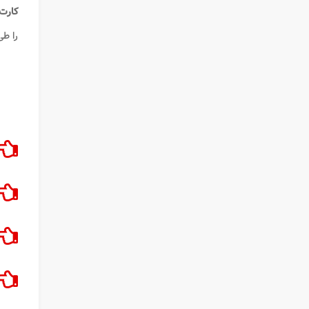
کارت
را طی