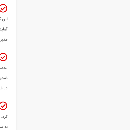
این
ک
آمای
مدیری
تحصی
تمدید
در غی
کرد.
به سو