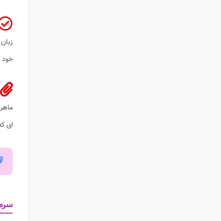
زبان 
خود و
ماهر 
ای که
سرما