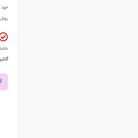
خود ر
روش
داشت
گذار