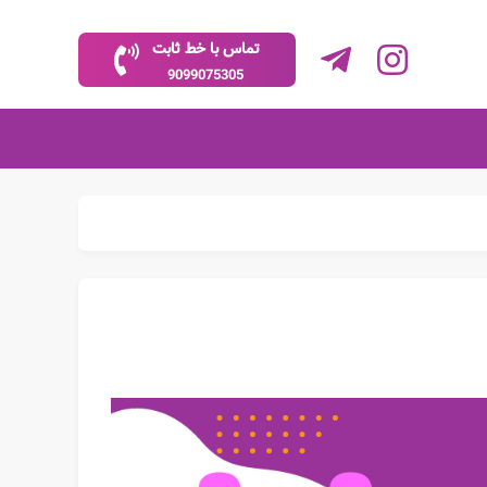
تماس با خط ثابت
9099075305