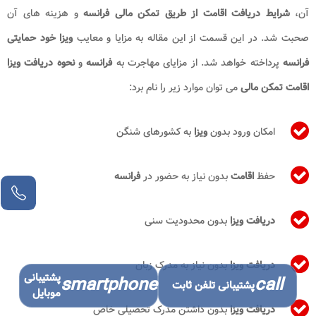
آن،
شرایط دریافت اقامت از طریق تمکن مالی​ فرانسه
و هزینه های آن
صحبت شد. در این قسمت از این مقاله به مزایا و معایب
ویزا خود حمایتی
فرانسه
پرداخته خواهد شد. از مزایای مهاجرت به
فرانسه
و
نحوه دریافت ویزا
اقامت تمکن مالی
می توان موارد زیر را نام برد:
امکان ورود بدون
ویزا
به کشورهای شنگن
حفظ
اقامت
بدون نیاز به حضور در
فرانسه
دریافت ویزا
بدون محدودیت سنی
دریافت ویزا
بدون نیاز به مدرک زبان
پشتیبانی
smartphone
call
پشتیبانی تلفن ثابت
موبایل
دریافت ویزا
بدون داشتن مدرک تحصیلی خاص