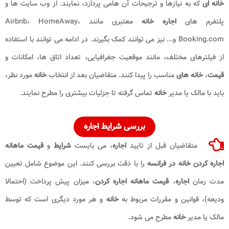
خانه ای
که به نیازها و ترجیحات آن هامی پردازد، نمایند. از وب سایت ها و
پلتفرم های
اجاره خانه
معتبری مانند Airbnb، HomeAway،
Booking.com و... نیز می توانند کمک بگیرند. در ادامه می توانند با استفاده
از فیلترهای مختلف، مانند موقعیت جغرافیایی، تعداد اتاق ها، امکانات و
قیمت
،
خانه های
مناسب را پیدا کنند. متقاضیان بعد از انتخاب
خانه
مورد نظر،
باید با مالک یا مدیر
خانه
تماس گرفته تا جزئیات بیشتری را مطرح نمایند.
بررسی
شرایط اجاره
متقاضیان قبل از تایید
اجاره
، می بایست
شرایط
و
قیمت ماهانه
اجاره کردن خانه در فرانسه
را با دقت بررسی کنند. این موضوع شامل تعیین
مدت زمان
اجاره
،
قیمت ماهانه اجاره کردن
، میزان پیش پرداخت (احتمالا
ودیعه)، قوانین و مقررات مربوط به
خانه
و هر مورد دیگری است که توسط
مالک یا مدیر
خانه
مطرح می شود.