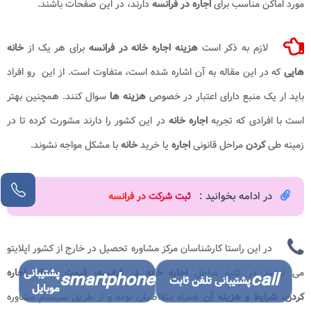
مورد اماکن مناسب برای
اجاره در فرانسه
دارند، در این صفحات باشند.
لازم به ذکر است
هزینه اجاره خانه در فرانسه
برای هر یک از
خانه
هایی
که در این مقاله به آن اشاره شده است، متفاوت است. از این رو افراد
باید ار یک منبع دارای اعتبار در خصوص
هزینه ها
سوال کنند. همچنین بهتر
است با افرادی که تجربه
اجاره خانه
در این کشور را دارند مشورت کرده تا در
زمینه طی
کردن
مراحل قانونی
اجاره
یا خرید
خانه
با مشکل مواجه نشوند.
مشاور آنلاین
در ادامه بخوانید :
ثبت شرکت در فرانسه​
در این راستا کارشناسان مرکز مشاوره تحصیل در خارج از کشور اپلایتو
می توانند در کلیه مراحل
اجاره خانه در فرانسه، قیمت ماهانه اجاره
پشتیبانی
smartphone
call
پشتیبانی تلفن ثابت
موبایل
کردن، شرایط و هزینه
آن
همراه متقاضیان بوده و از طریق سیستم مشاوره