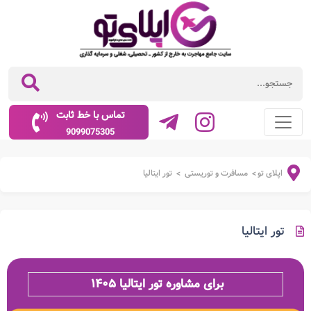
تماس با خط ثابت
9099075305
اپلای تو
مسافرت و توریستی
تور ایتالیا
>
>
تور ایتالیا
برای مشاوره تور ایتالیا ۱۴۰۵