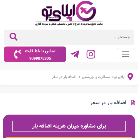
تماس با خط ثابت
9099075305
اپلای تو
مسافرت و توریستی
اضافه بار در سفر
>
>
اضافه بار در سفر
برای مشاوره میزان هزینه
اضافه بار