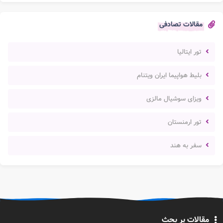
مقالات تصادفی
تور ایتالیا
بلیط هواپیما ایران ویتنام
ویزای سوشیال مالزی
تور ارمنستان
سفر به هند
مقالات پر بحث