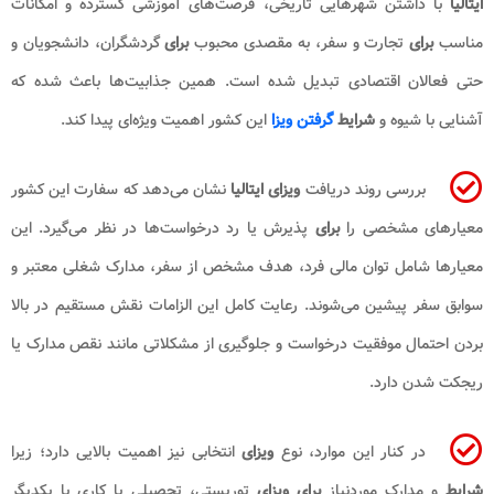
ایتالیا
با داشتن شهرهایی تاریخی، فرصت‌های آموزشی گسترده و امکانات
مناسب
برای
تجارت و سفر، به مقصدی محبوب
برای
گردشگران، دانشجویان و
حتی فعالان اقتصادی تبدیل شده است. همین جذابیت‌ها باعث شده که
آشنایی با شیوه و
شرایط
گرفتن ویزا
این کشور اهمیت ویژه‌ای پیدا کند.
بررسی روند دریافت
ویزای ایتالیا
نشان می‌دهد که سفارت این کشور
معیارهای مشخصی را
برای
پذیرش یا رد درخواست‌ها در نظر می‌گیرد. این
معیارها شامل توان مالی فرد، هدف مشخص از سفر، مدارک شغلی معتبر و
سوابق سفر پیشین می‌شوند. رعایت کامل این الزامات نقش مستقیم در بالا
بردن احتمال موفقیت درخواست و جلوگیری از مشکلاتی مانند نقص مدارک یا
ریجکت شدن دارد.
در کنار این موارد، نوع
ویزای
انتخابی نیز اهمیت بالایی دارد؛ زیرا
شرایط
و مدارک موردنیاز
برای ویزای
توریستی، تحصیلی یا کاری با یکدیگر