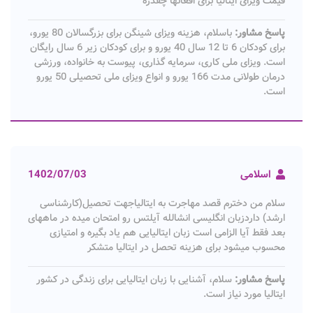
قیمت ویزای ایتالیا برای افغانها چقدره
پاسخ مشاور:
باسلام، هزینه ویزای شینگن برای بزرگسالان 80 یورو،
برای کودکان 6 تا 12 سال 40 یورو و برای کودکان زیر 6 سال رایگان
است. ویزای ملی کاری، سرمایه گذاری، پیوست به خانواده، ورزشی
درمان طولانی مدت 166 یورو و انواع ویزای ملی تحصیلی 50 یورو
است.
اسلامی
1402/07/03
سلام من دخترم قصد مهاجرت به ایتالیاجهت تحصیل(کارشناسی
ارشد) داردزبان انگلیسی انشالله آیلتس رو امتحان میده در ماههای
بعد فقط آیا الزامی است زبان ایتالیایی هم یاد بگیره و امتیازی
محسوب میشود برای هزینه تحصل در ایتالیا متشکر
پاسخ مشاور:
سلام، آشنایی با زبان ایتالیایی برای زندگی در کشور
ایتالیا مورد نیاز است.