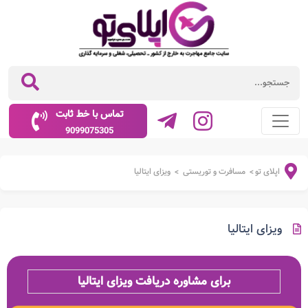
تماس با خط ثابت
9099075305
اپلای تو
مسافرت و توریستی
ویزای ایتالیا
>
>
ویزای ایتالیا
برای مشاوره دریافت
ویزای ایتالیا