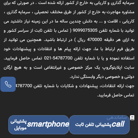
سرمایه گذاری و کاریابی به خارج از کشور ارائه شده است . در صورتی که برای
مشاوره مهاجرت به خارج از کشور از طرق مختلف تحصیلی ، سرمایه گذاری ،
کاریابی ، اقامت و ... به دانش چندین ساله ما در این زمینه نیاز داشتید می
توانید با شماره تلفن 9099075305 ( تماس با تلفن ثابت از سراسر کشور و
به ازای هر دقیقه 470000 ریال ) در ارتباط باشید. همچنین می توانید از
طریق فرم ارتباط با ما، جهت ارائه پیام ها و انتقادات و پیشنهادات خود
استفاده نموده و یا با شماره تلفن 54787700-021 تماس حاصل فرمایید.
سایت اپلایتوگروپ یک مرکز خصوصی و غیرانتفاعی است و به هیچ ارگان
دولتی و خصوصی دیگر وابستگی ندارد.
جهت ارائه انتقادات، پیشنهادات و شکایات با شماره تلفن 54787700-021
تماس حاصل فرمایید.
ساماندهی
پشتیبانی
smartphone
call
پشتیبانی تلفن ثابت
موبایل