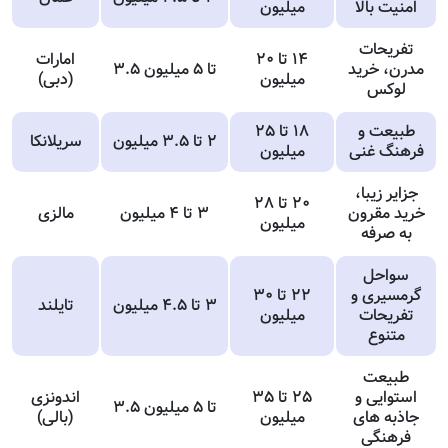
امنیت بالا
میلیون
تفریحات
۱۴ تا ۲۰
امارات
مدرن، خرید
۳.۵ تا ۵ میلیون
میلیون
(دبی)
لوکس
طبیعت و
۱۸ تا ۲۵
۲ تا ۳.۵ میلیون
سریلانکا
فرهنگ غنی
میلیون
جزایر زیبا،
۲۰ تا ۲۸
خرید مقرون
۳ تا ۴ میلیون
مالزی
میلیون
به صرفه
سواحل
گرمسیری و
۲۲ تا ۳۰
۳ تا ۴.۵ میلیون
تایلند
تفریحات
میلیون
متنوع
طبیعت
استوایی و
۲۵ تا ۳۵
اندونزی
۳.۵ تا ۵ میلیون
جاذبه های
میلیون
(بالی)
فرهنگی