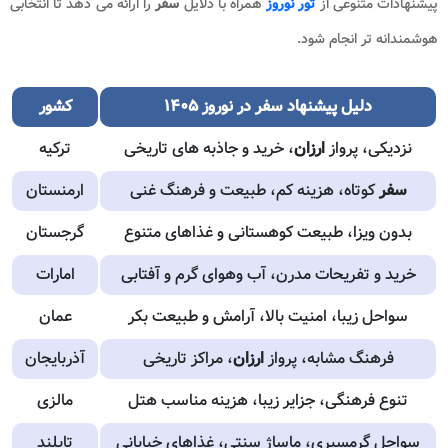
پیشنهادات متنوعی از
تور نوروز
همراه با دلایل
سفر
را ارائه می دهد تا انتخابی
هوشمندانه تر انجام شود.
دلیل پیشنهاد
سفر در نوروز ۱۴۰۵
کشور
نزدیکی، پرواز
ارزان
، خرید و جاذبه های تاریخی
ترکیه
سفر
کوتاه، هزینه کم، طبیعت و فرهنگ غنی
ارمنستان
بدون ویزا، طبیعت کوهستانی و غذاهای متنوع
گرجستان
خرید و تفریحات مدرن، آب وهوای گرم و آفتابی
امارات
سواحل زیبا، امنیت بالا، آرامش و طبیعت بکر
عمان
فرهنگ مشابه، پرواز
ارزان
، مراکز تاریخی
آذربایجان
تنوع فرهنگی، جزایر زیبا، هزینه مناسب هتل
مالزی
سواحل گرمسیری، ماساژ سنتی، غذاهای خیابانی
تایلند