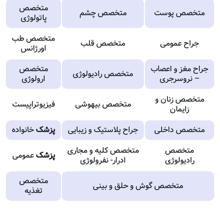
متخصص
متخصص پوست
متخصص چشم
پاتولوژی
متخصص طب
جراح عمومی
متخصص قلب
اورژانس
جراح مغز و اعصاب
متخصص
متخصص رادیولوژی
– نروسرجری
ارولوژی
متخصص زنان و
متخصص بیهوشی
فیزیوتراپیست
زایمان
متخصص داخلی
جراح پلاستیک و زیبایی
پزشک
خانواده
متخصص
متخصص کلیه و مجاری
پزشک
عمومی
رادیولوژی
ادرار- نفرولوژی
متخصص
متخصص گوش و حلق و بینی
تغذیه