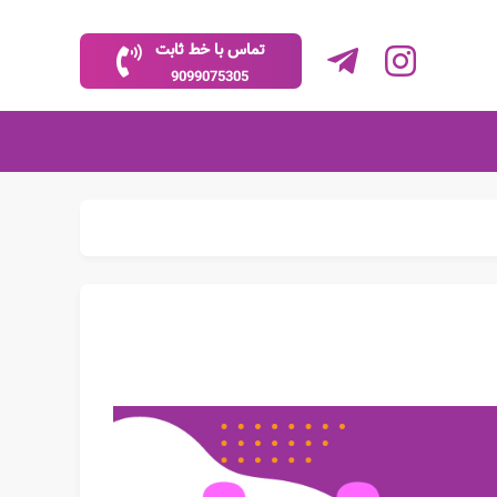
تماس با خط ثابت
9099075305