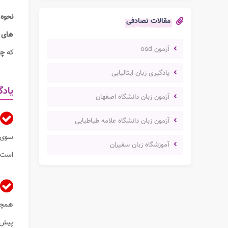
نحوه 
مقالات تصادفی
های
آزمون osd
که
چگ
یادگیری زبان ایتالیایی
یادگ
آزمون زبان دانشگاه اصفهان
آزمون زبان دانشگاه علامه طباطبایی
سوی ش
آموزشگاه زبان سفیران
است 
همچنی
پیش ا