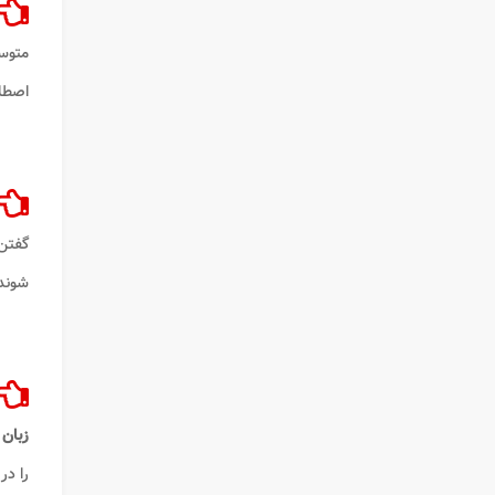
متوس
اصطلا
گفتن 
شوند
زبان
را در