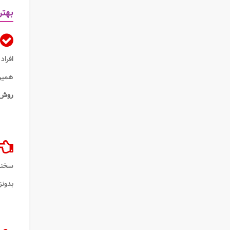
بهتر
افراد
همین 
روش 
بدونز