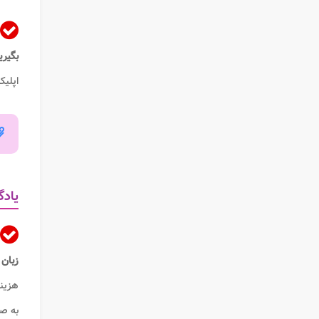
بگیر
اپلیک
یادگ
زبان
هزین
به صو