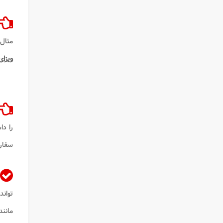
مثال 
ویزای
را دا
سفارت
تواند
مانند