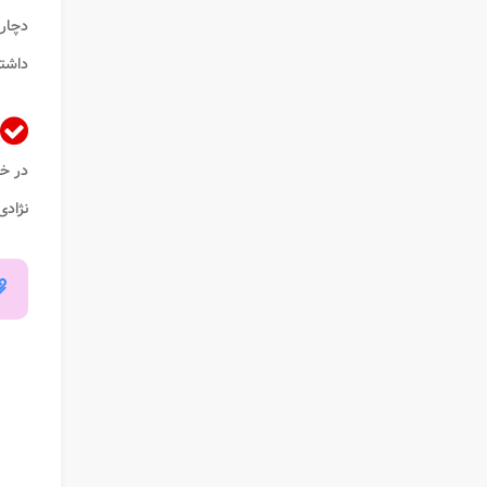
دچار 
داشته
در 
نژادی