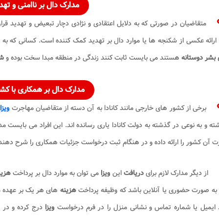
مدارک دال بر ناامنی و ته
متقاضیان در صورتی که به دلایل اعتقادی و نژادی دچار تبعیض و تهدید قرار 
ارائه عکسی از شکنجه ها یا موارد دال بر تهدید کمک کننده است. کسانی که به
 بشر دوستانه
هستند می بایست ثابت کنند زندگی در منطقه مبدا سخت بوده و
شر
مدارک دال بر همکاری با کشو
برخی از کشور های خارجی مانند کانادا به آن دسته از متقاضیان مهاجرت
ویزا
شته و به نوعی در گذشته به دولت کانادا یاری رسانده اند. این افراد می بایست 
 آن کشور را ارائه داده و در هنگام ثبت درخواست جزئیات همکاری را شرح دهند
از دیگر مدارک لازم برای
دریافت
این
ویزا
می توان به موارد دال بر پرداخت
هزین
 به صورت حضوری یا آنلاین باشد که وظیفه پرداخت
هزینه
های هر یک بر عهده مت
 ایمیل یا شماره تماس و نشانی منزل را در فرم درخواست
ویزا
درج کرده و در 