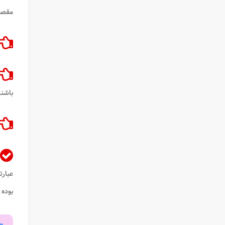
مقصد 
باشند
عبارت
بوده 