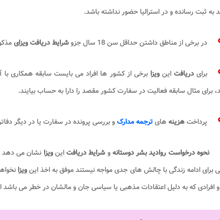
به ثبت رسانده و در استرالیا حضور نداشته باشد.
در برخی از مناطق داشتن حداقل سن 18 سال جزو
شرایط دریافت ویزای
مذکو
برای
دریافت
این
ویزا
برخی از کشور ها افراد می بایست سابقه همکاری با آ
، برای مثال سابقه فعالیت در سفارت کشور مقصد را دارا به حساب بیایند.
پرداخت
هزینه
های
ترجمه مدارک
و بررسی پرونده در سفارت یا در دیگر دفات
نحوه درخواست روادید بشر دوستانه
و
شرایط دریافت
این
ویزا
نشان می دهد کس
ی برای ادامه زندگی با چالش های جدی مواجه نیستند موفق به اخذ این
ویزا
نخواهن
و افرادی که به دلیل اعتقادات مذهبی یا سیاسی جان و مالشان در خطر می باشد ام