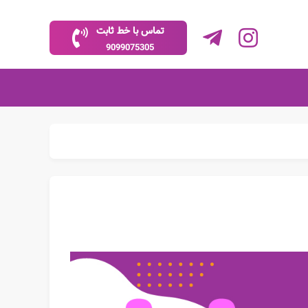
تماس با خط ثابت
9099075305