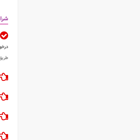
شرای
درخو
طریق