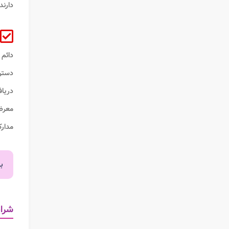
دارند
دائم
دسترس
دریا
معرض
مدارک
ب
شرای