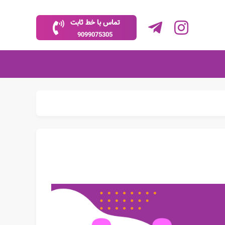
تماس با خط ثابت
9099075305