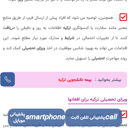
همچنین، توصیه می شود که افراد پیش از ارسال فرم، از طریق منابع
معتبر مانند سفارت یا کنسولگری
ترکیه
اطلاعات به روز و دقیقی را
دریافت
کنند تا از تغییرات احتمالی در
شرایط
و مدارک مورد نیاز مطلع شوند. این
اقدامات می تواند به بهبود شانس موفقیت در اخذ
ویزای تحصیلی
کمک کند و
روند مهاجرت
تحصیلی
را تسهیل نماید.
بیشتر بخوانید :
بیمه دانشجویی ترکیه
ویزای تحصیلی ترکیه برای افغانها
پشتیبانی
ویزای تحصیلی ترکیه
برای افغان ها فرصتی منحصر به فرد برای ادامه
smartphone
call
پشتیبانی تلفن ثابت
موبایل
تحصیل
در یکی از کشورهای با کیفیت آموزشی بالا و
هزینه
های نسبتا پایین