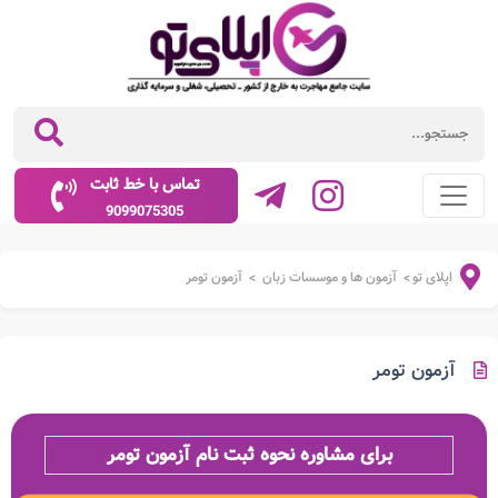
تماس با خط ثابت
9099075305
اپلای تو
آزمون ها و موسسات زبان
آزمون تومر
>
>
آزمون تومر
برای مشاوره نحوه ثبت نام آزمون تومر