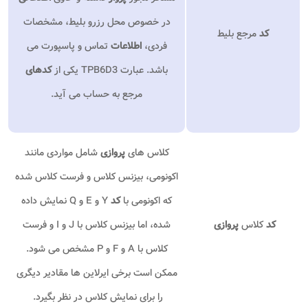
در خصوص محل رزرو بلیط، مشخصات
کد
مرجع بلیط
فردی،
اطلاعات
تماس و پاسپورت می
باشد. عبارت TPB6D3 یکی از
کدهای
مرجع به حساب می آید.
کلاس های
پروازی
شامل مواردی مانند
اکونومی، بیزنس کلاس و فرست کلاس شده
که اکونومی با
کد
Y و E و Q نمایش داده
کد
کلاس
پروازی
شده، اما بیزنس کلاس با J و I و فرست
کلاس با A و F و P مشخص می شود.
ممکن است برخی ایرلاین ها مقادیر دیگری
را برای نمایش کلاس در نظر بگیرد.