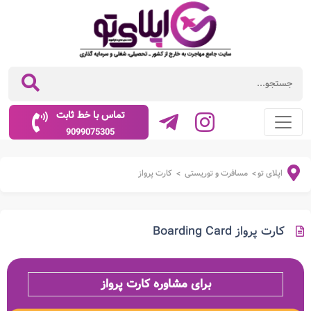
تماس با خط ثابت
9099075305
اپلای تو
مسافرت و توریستی
کارت پرواز
>
>
کارت پرواز Boarding Card
برای مشاوره کارت پرواز