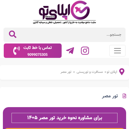
تماس با خط ثابت
9099075305
اپلای تو
مسافرت و توریستی
تور مصر
>
>
تور مصر
برای مشاوره نحوه خرید تور مصر ۱۴۰۵