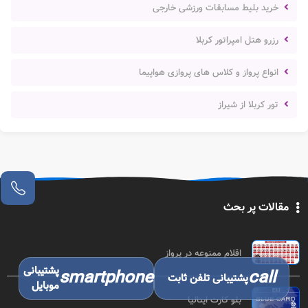
خرید بلیط مسابقات ورزشی خارجی
رزرو هتل امپراتور کربلا
انواع پرواز و کلاس های پروازی هواپیما
تور کربلا از شیراز
مقالات پر بحث
اقلام ممنوعه در پرواز
پشتیبانی
smartphone
call
پشتیبانی تلفن ثابت
موبایل
بلو کارت ایتالیا