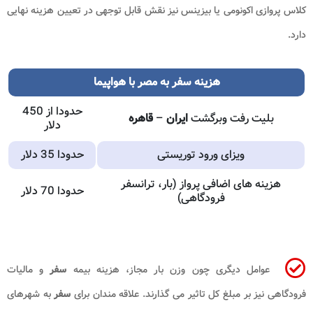
کلاس پروازی اکونومی یا بیزینس نیز نقش قابل توجهی در تعیین هزینه نهایی
دارد.
هزینه
سفر
به
مصر
با هواپیما
حدودا از 450
بلیت رفت وبرگشت
ایران
–
قاهره
دلار
ویزای ورود توریستی
حدودا 35 دلار
هزینه های اضافی پرواز (بار، ترانسفر
حدودا 70 دلار
فرودگاهی)
عوامل دیگری چون وزن بار مجاز، هزینه بیمه
سفر
و مالیات
فرودگاهی نیز بر مبلغ کل تاثیر می گذارند. علاقه مندان برای
سفر
به شهرهای