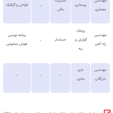
مهندسی
مدیریت
پرستاری
_
طراحی و گرافیک
معماری
مالی
پزشک
مهندسی
برنامه نویسی
گوارش و
حسابدار
_
راه آهن
هوش منصوعی
ریه
مهندسی
دارو
_
_
_
بازرگانی
سازی