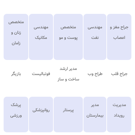
متخصص
جراح مغز و
مهندسی
متخصص
مهندسی
زنان و
اعصاب
نفت
پوست و مو
مکانیک
زامان
مدیر ارشد
جراح قلب
طراح وب
فوتبالیست
بازیگر
ساخت و ساز
مدیریت
مدیر
پرشک
پرستار
روانپزشکی
رویداد
بیمارستان
ورزشی