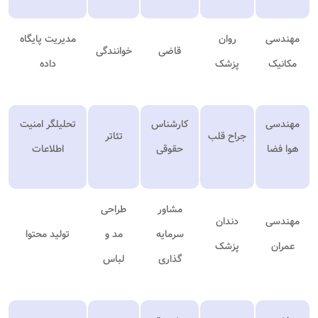
مهندسی
روان
مدیریت پایگاه
قاضی
خوانندگی
مکانیک
پزشک
داده
مهندسی
کارشناس
تحلیلگر امنیت
جراح قلب
تئاتر
هوا فضا
حقوقی
اطلاعات
مشاور
طراحی
مهندسی
دندان
سرمایه
مد و
تولید محتوا
عمران
پزشک
گذاری
لباس