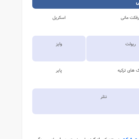
ی
رفکت مانی
اسکریل
ریولت
وایز
ک های ترکیه
پایر
نتلر