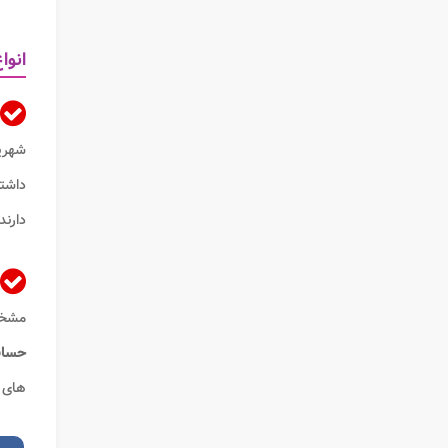
انوا
شهریه
داشته
دارند.
مشخص
حسا
های 