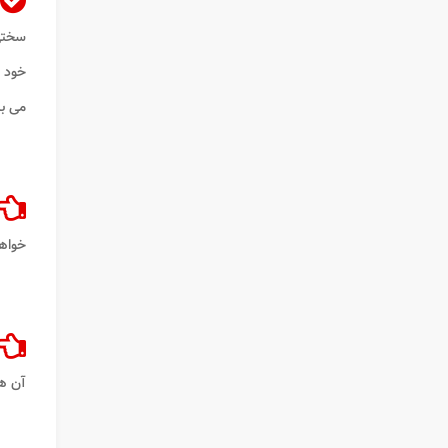
سختی 
خود ر
می ب
خواه
آن ها