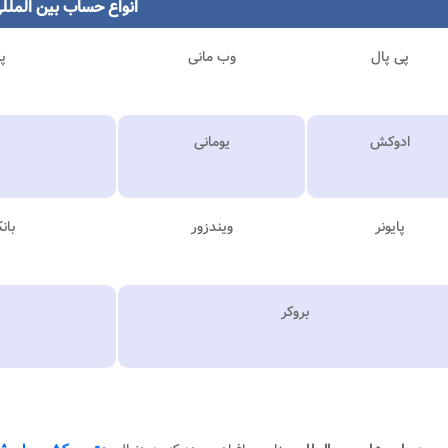
انواع حساب بین الملل
پی پال
وب مانی
پ
ادوکش
یومانی
پایونر
ویندزور
بان
بروکر