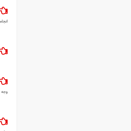
انجام
وجه ا