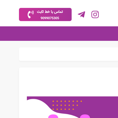
تماس با خط ثابت
9099075305