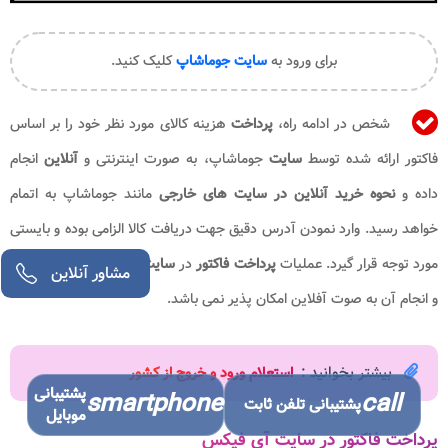
برای ورود به
سایت جوماشاپ
کلیک کنید.
شخص در ادامه راه،
پرداخت
هزینه کالای مورد نظر خود را بر اساس
فاکتور ارائه شده توسط
سایت
جوماشاپ، به صورت اینترنتی و
آنلاین
انجام
داده و
نحوه خرید آنلاین در سایت های خارجی
مانند جوماشاپ به اتمام
خواهد رسید. وارد نمودن آدرس دقیق جهت دریافت کالا الزامی بوده و بایستی
مورد توجه قرار گیرد. عملیات
پرداخت فاکتور
در
سایت
جوماشاپ اینترنتی بوده
مشاور آنلاین
و انجام آن به صوت آفلاین امکان پذیر نمی باشد.
بیشتر بخوانید :
استعلام ورود و خروج از کشور
پشتیبانی
smartphone
call
پشتیبانی تلفن ثابت
موبایل
پرداخت فاکتور در سایت آی فیکس