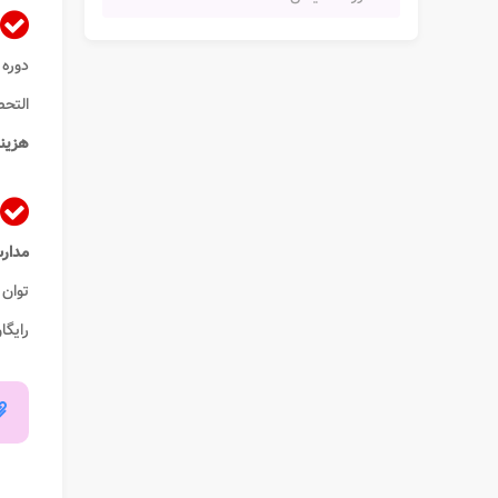
التحص
هزین
مدا
توان 
رایگا