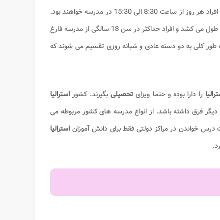
در هر سال به دو ترم تقسیم شده و معمولا افراد هر روز از ساعت 8:30 الی 15:30 در مدرسه خواهند بود.
دوره دبستان حدودا 8 سال، دوره متوسطه 4 سال و دوره دبیرستان ارشد حدودا 2 سال طول می کشد و افراد حداکثر در سن 18 سالگی از مدرسه فارغ
 طور کلی به دو دسته عادی و شبانه روزی تقسیم می شوند که
رالیا
را دارا بوده و حتما ویزای
تحصیلی
بگیرند. کشور
استرالیا
یگر فرق داشته باشد. از انواع مدرسه های کشور مربوطه می
فت درس خواندن در مراکز دولتی فقط برای دانش آموزان
استرالیا
د.