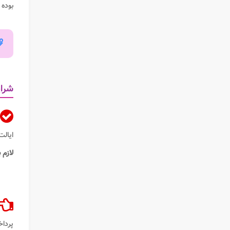
بوده 
شرای
ایالت
لازم 
پردا