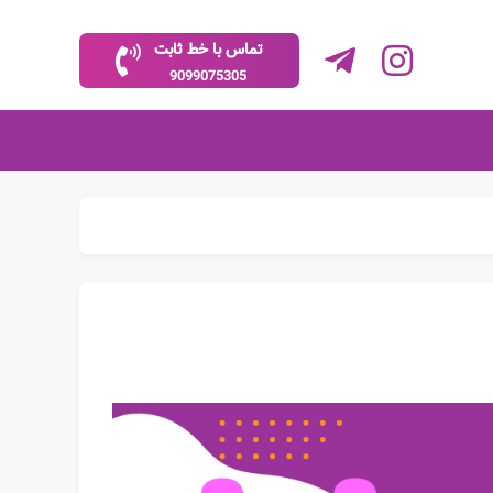
تماس با خط ثابت
9099075305