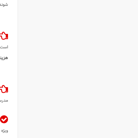
شوند 
است ک
هزین
مدرسه
ویژه 