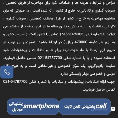
مراحل و شرایط ، هزینه ها و اقدامات لازم برای مهاجرت از طریق تحصیل ،
سرمایه گذاری و کاریابی به خارج از کشور ارائه شده است . در صورتی که برای
مشاوره مهاجرت به خارج از کشور از طرق مختلف تحصیلی ، سرمایه گذاری ،
کاریابی ، اقامت و ... به دانش چندین ساله ما در این زمینه نیاز داشتید می
توانید با شماره تلفن 9099075305 ( تماس با تلفن ثابت از سراسر کشور و
به ازای هر دقیقه 470000 ریال ) در ارتباط باشید. همچنین می توانید از
طریق فرم ارتباط با ما، جهت ارائه پیام ها و انتقادات و پیشنهادات خود
استفاده نموده و یا با شماره تلفن 54787700-021 تماس حاصل فرمایید.
سایت اپلایتوگروپ یک مرکز خصوصی و غیرانتفاعی است و به هیچ ارگان
دولتی و خصوصی دیگر وابستگی ندارد.
جهت ارائه انتقادات، پیشنهادات و شکایات با شماره تلفن 54787700-021
تماس حاصل فرمایید.
پشتیبانی
smartphone
call
پشتیبانی تلفن ثابت
ساماندهی
موبایل