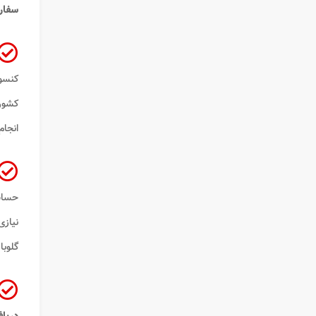
سفار
کنسول
کشور 
انجام
حساس
نیازی
گلوبا