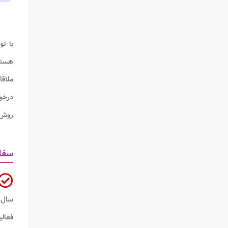
با تو
هستند
درخو
روش 
سفار
سال 1371 هجری شمسی با به رسمیت شناختن اس
فعال