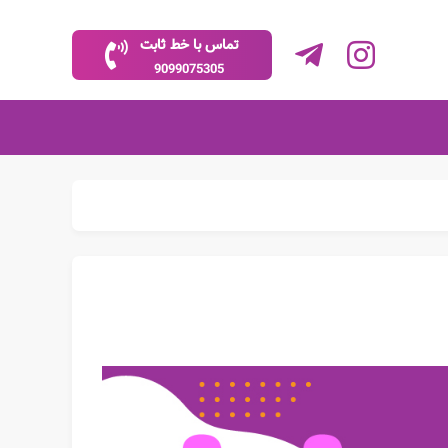
تماس با خط ثابت
9099075305