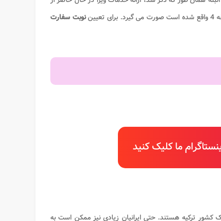
ن شهید باهنر، کوچه قادری، پلاک 10 رجوع کنند. البته همان طور که ذکر شد، ارائه خدمات ویزا در حال حاضر از
نوبت سفارت
ستاگرام ما کلیک کنید
 کشور ترکیه هستند. حتی ایرانیان زیادی نیز ممکن است به