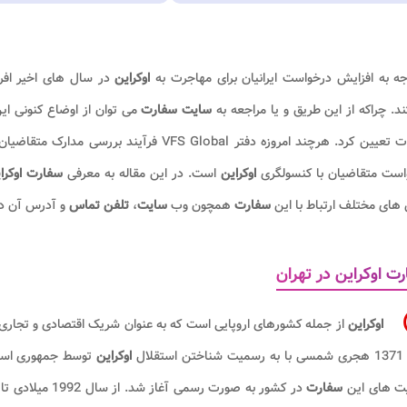
جه به افزایش درخواست ایرانیان برای مهاجرت به
اوکراین
در سال های اخیر افر
. چراکه از این طریق و یا مراجعه به
سایت سفارت
می توان از اوضاع کنونی این
ملاقات تعیین کرد. هرچند امروزه دفتر FS Global
است متقاضیان با کنسولگری
اوکراین
است. در این مقاله به معرفی
سفارت اوکرا
های مختلف ارتباط با این
سفارت
همچون وب
سایت
،
تلفن تماس
و آدرس آن در 
ت اوکراین در تهران
اوکراین
تقلال
اوکراین
توسط جمهوری اسلا
یت های این
سفارت
در کشور به صورت رسمی آغاز شد. از سال 1992 میلادی تا کنون سفیران مختلفی از