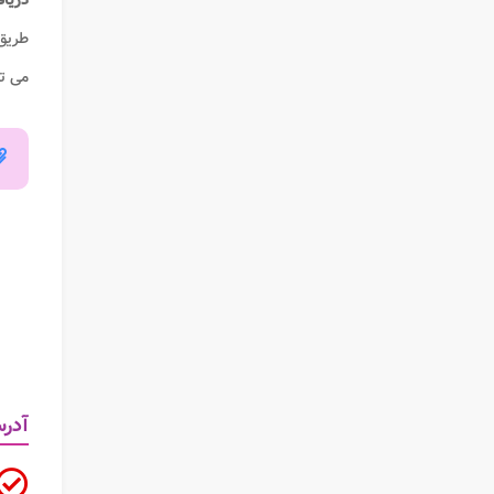
دریا
طریق دفتر VFS Global که در تهران، میدان هروی، خی
می تو
آدرس