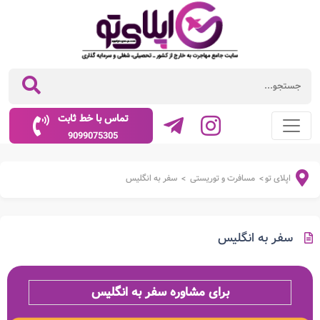
تماس با خط ثابت
9099075305
اپلای تو
مسافرت و توریستی
سفر به انگلیس
>
>
سفر به انگلیس
برای مشاوره سفر به انگلیس