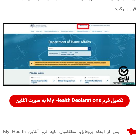
قرار می گیرد.
تکمیل فرم My Health Declarations به صورت آنلاین
پس از ایجاد پروفایل، متقاضیان باید فرم آنلاین My Health