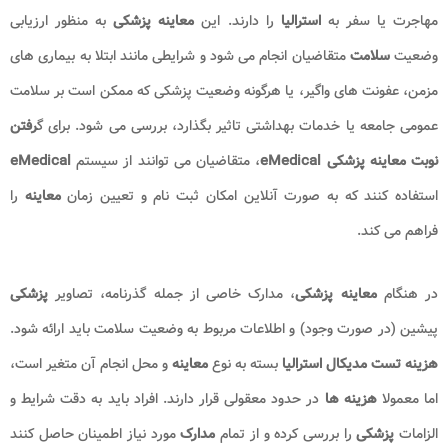
مهاجرت یا سفر به
استرالیا
را دارند. این
معاینه پزشکی
به منظور ارزیابی
وضعیت
سلامت
متقاضیان انجام می شود و شرایطی مانند ابتلا به بیماری های
مزمن، عفونت های واگیر، یا هرگونه وضعیت پزشکی که ممکن است بر سلامت
عمومی جامعه یا خدمات بهداشتی تاثیر بگذارد، بررسی می شود. برای گ
رفتن
نوبت معاینه پزشکی eMedical
، متقاضیان می توانند از سیستم
eMedical
استفاده کنند که به صورت آنلاین امکان ثبت نام و تعیین زمان
معاینه
را
فراهم می کند.
در هنگام
معاینه پزشکی
، مدارک خاصی از جمله گذرنامه، تصاویر
پزشکی
پیشین (در صورت وجود) و اطلاعات مربوط به وضعیت سلامت باید ارائه شود.
هزینه تست مدیکال استرالیا
بسته به نوع
معاینه
و محل انجام آن متغیر است،
اما معمولا
هزینه ها
در حدود معقولی قرار دارند. افراد باید به دقت شرایط و
الزامات
پزشکی
را بررسی کرده و از تمام
مدارک
مورد نیاز اطمینان حاصل کنند