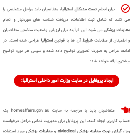
برای انجام
تست مدیکال استرالیا
، متقاضیان باید مراحل مشخصی را
طی کنند که شامل ثبت اطلاعات، دریافت شناسه های موردنیاز و انجام
معاینات پزشکی
می شود. این فرآیند برای ارزیابی وضعیت سلامتی متقاضیان
و اطمینان از مطابقت
شرایط
آن ها با قوانین
استرالیا
طراحی شده است. در
ادامه، مراحل به صورت تصویری توضیح داده شده و سپس هر مورد توضیح
بیشتری ارائه خواهد شد:
ایجاد پروفایل در سایت وزارت امور داخلی استرالیا:
متقاضیان باید با مراجعه به سایت homeaffairs.gov.au یک
حساب کاربری ایجاد کنند. این پروفایل برای مدیریت تمامی مراحل درخواست
ویزا،
گرفتن نوبت معاینه پزشکی eMedical
و
معاینات پزشکی
مورد استفاده