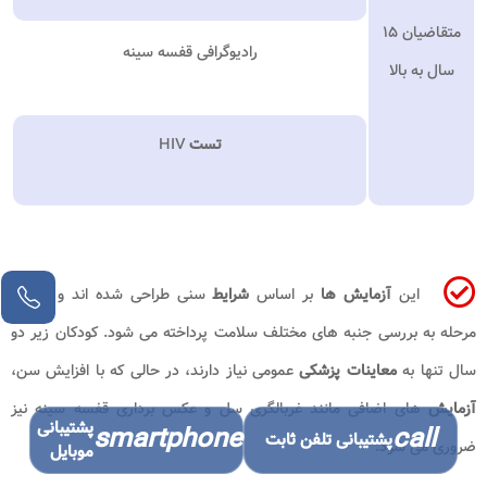
متقاضیان ۱۵
رادیوگرافی قفسه سینه
سال به بالا
تست
HIV
این
آزمایش ها
بر اساس
شرایط
سنی طراحی شده اند و در هر
مرحله به بررسی جنبه های مختلف سلامت پرداخته می شود. کودکان زیر دو
سال تنها به
معاینات پزشکی
عمومی نیاز دارند، در حالی که با افزایش سن،
آزمایش
های اضافی مانند غربالگری سل و عکس برداری قفسه سینه نیز
پشتیبانی
smartphone
call
پشتیبانی تلفن ثابت
ضروری می شود.
موبایل