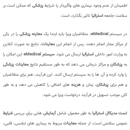
اطمینان از عدم وجود بیماری های واگیردار یا شرایط
پزشکی
که ممکن است بر
سلامت جامعه
استرالیا
تاثیر بگذارد، است.
در سیستم
eMedical
، متقاضیان ویزا باید ابتدا یک
معاینه پزشکی
را در یکی
از مراکز مجاز انجام دهند. پس از انجام این
معاینات
، نتایج به صورت آنلاین
به وزارت امور داخلی
استرالیا
ارسال می شود.
سیستم eMedical
این امکان را
به
پزشکان
و مراکز درمانی می دهد که به طور مستقیم نتایج
معاینات پزشکی
را وارد کرده و آن ها را به سیستم ارسال کنند. این فرآیند، هم برای متقاضیان
و هم برای
پزشکان
، زمان و
هزینه
های اضافی را کاهش می دهد و به طور
کلی موجب تسهیل در فرآیند درخواست ویزا می شود.
تست مدیکال استرالیا
به طور معمول شامل
آزمایش
هایی برای بررسی
شرایط
عمومی سلامتی است، از جمله
معاینات
مربوط به بیماری های تنفسی، قلبی،