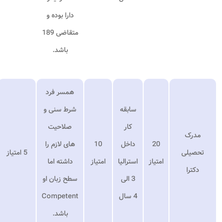
دارا بوده و
متقاضی 189
باشد.
همسر فرد
سابقه
شرط سنی و
کار
صلاحیت
مدرک
20
داخل
10
های لازم را
تحصیلی
5 امتیاز
امتیاز
استرالیا
امتیاز
داشته اما
دکترا
3 الی
سطح زبان او
4 سال
Competent
باشد.