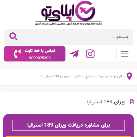
تماس با خط ثابت
9099075305
اپلای تو
مهاجرت به خارج از کشور
ویزای 189 استرالیا
>
>
ویزای 189 استرالیا
برای مشاوره دریافت ویزای 189 استرالیا