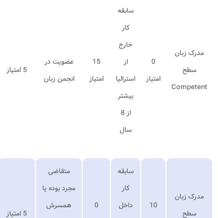
سابقه
کار
خارج
مدرک زبان
0
از
15
عضویت در
سطح
5 امتیاز
امتیاز
استرالیا
امتیاز
انجمن زبان
Competent
بیشتر
از 8
سال
سابقه
متقاضی
کار
مجرد بوده یا
مدرک زبان
10
داخل
0
همسرش
سطح
5 امتیاز