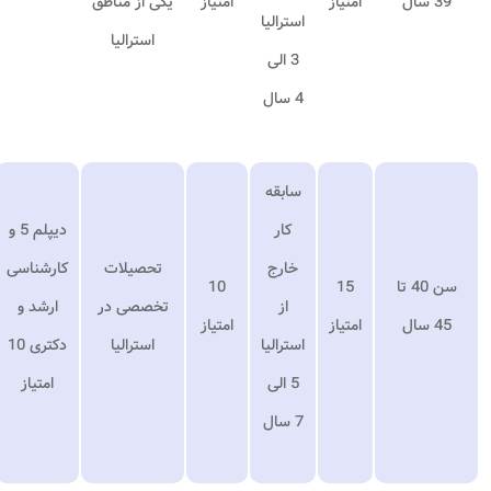
39 سال
امتیاز
امتیاز
یکی از مناطق
استرالیا
استرالیا
3 الی
4 سال
سابقه
کار
دیپلم 5 و
خارج
تحصیلات
کارشناسی
سن 40 تا
15
10
از
تخصصی در
ارشد و
45 سال
امتیاز
امتیاز
استرالیا
استرالیا
دکتری 10
5 الی
امتیاز
7 سال