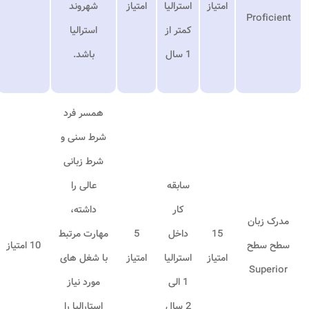
امتیاز
استرالیا
امتیاز
شهروند
Proficient
کمتر از
استرالیا
1 سال
باشد.
همسر فرد
شرط سنی و
شرط زبانی
سابقه
عالی را
کار
داشته،
مدرک زبان
15
داخل
5
مهارت مرتبط
سطح سطح
10 امتیاز
امتیاز
استرالیا
امتیاز
با شغل های
Superior
1 الی
مورد نیاز
2 سال
استارالیا را