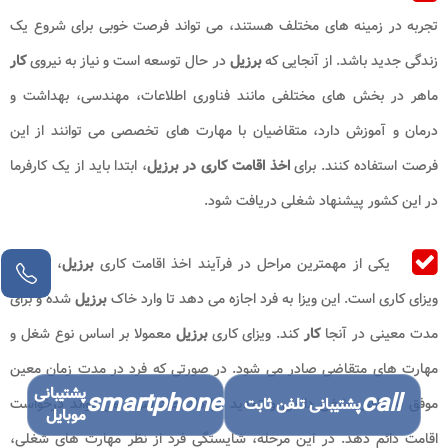
تجربه در زمینه های مختلف هستند، می تواند فرصت خوبی برای شروع یک
زندگی جدید باشد. از آنجایی که
برزیل
در حال توسعه است و نیاز به نیروی
کار
ماهر در بخش های مختلفی مانند فناوری اطلاعات، مهندسی، بهداشت و
درمان و آموزش دارد، متقاضیان با مهارت های تخصصی می توانند از این
فرصت استفاده کنند. برای
اخذ اقامت کاری در برزیل
، ابتدا باید از یک کارفرما
در این کشور پیشنهاد شغلی دریافت شود.
یکی از مهمترین مراحل در فرآیند اخذ اقامت کاری
برزیل
، دریافت
ویزای کاری است. این ویزا به فرد اجازه می دهد تا وارد خاک
برزیل
شده و برای
مدت معینی در آنجا
کار
کند. ویزای کاری
برزیل
معمولا بر اساس نوع شغل و
مهارت های متقاضی صادر می شود. در صورتی که فرد در مدت زمان معین
پشتیبانی
smartphone
call
موفق به یافتن شغل دائمی و تمدید قرارداد خود شود، می تواند درخواست
پشتیبانی تلفن ثابت
موبایل
اقامت دائم دهد. در این مرحله، شایستگی فرد از نظر مهارت های شغلی،