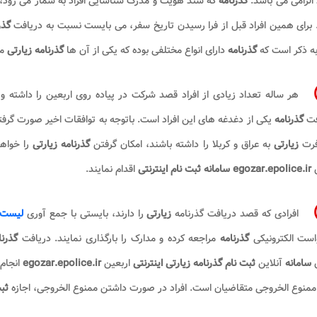
 الزامی می باشد.
گذرنامه
که سند هویت و مدرک شناسایی افراد به شمار می رود، ب
برای همین افراد قبل از فرا رسیدن تاریخ سفر، می بایست نسبت به دریافت
گذر
به ذکر است که
گذرنامه
دارای انواع مختلفی بوده که یکی از آن ها
گذرنامه زیارتی
م
هر ساله تعداد زیادی از افراد قصد شرکت در پیاده روی اربعین را داشته و
فت
گذرنامه
یکی از دغدغه های این افراد است. باتوجه به توافقات اخیر صورت گرفته
رت
زیارتی
به عراق و کربلا را داشته باشند، امکان گرفتن
گذرنامه زیارتی
را خواه
egozar.epolice.ir سامانه ثبت نام اینترنتی
اقدام نمایند.
افرادی که قصد دریافت گذرنامه
زیارتی
را دارند، بایستی با جمع آوری
لیست م
است الکترونیکی
گذرنامه
مراجعه کرده و مدارک را بارگذاری نمایند. دریافت
گذرنا
سامانه
آنلاین
ثبت نام گذرنامه زیارتی اینترنتی
اربعین
egozar.epolice.ir
انجام 
منوع الخروجی متقاضیان است. افراد در صورت داشتن ممنوع الخروجی، اجازه
ثبت