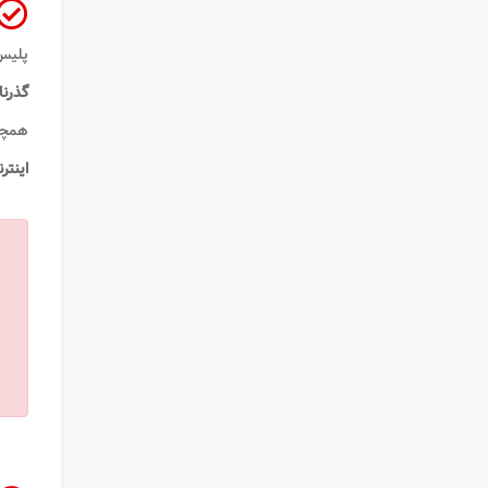
پلیس +10 و هیچ گونه اتلاف وقت می توانند نسبت به صدور پاسپو
گذرنا
همچن
اینتر