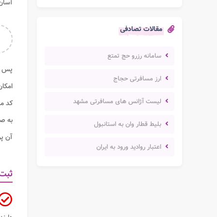
آسان 
مقالات تصادفی
سامانه رزرو حج تمتع
پس از
ارز مسافرتی حجاج
امکا
لیست آژانس های مسافرتی مشهد
کد مل
به صو
بلیط قطار وان به استانبول
آن پ
اعتبار روادید ورود به ایران
ثبت 