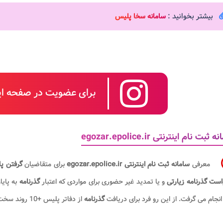
بیشتر بخوانید :
سامانه سخا پلیس
برای عضویت در صفحه این
ثبت نام اینترنتی egozar.epolice.ir
معرفی
سامانه ثبت نام اینترنتی egozar.epolice.ir
برای متقاضیان
گرفتن پ
ست گذرنامه زیارتی​
و یا تمدید غیر حضوری برای مواردی که اعتبار
گذرنامه
به پای
گذرنامه
از دفاتر پلیس +10 روند سخت و وقت گیری را پشت سر می گذاشت.