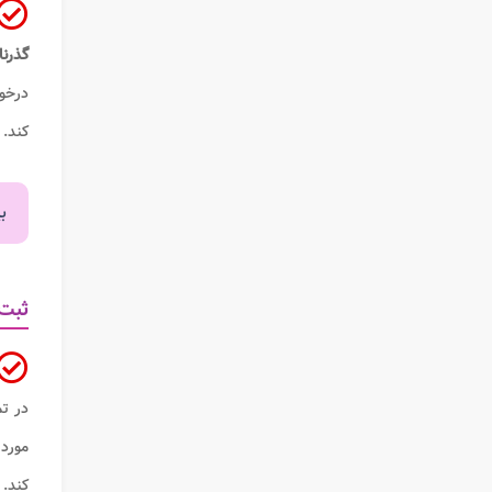
گذرن
درخو
کند.
ب
ثبت 
در ت
مورد 
کند.