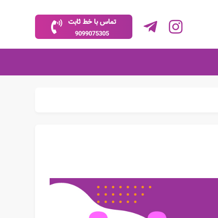
تماس با خط ثابت
9099075305