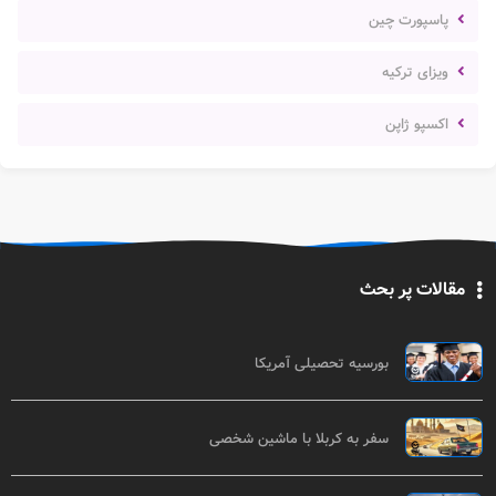
پاسپورت چین
ویزای ترکیه
اکسپو ژاپن
مقالات پر بحث
بورسیه تحصیلی آمریکا
سفر به کربلا با ماشین شخصی