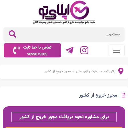
تماس با خط ثابت
9099075305
اپلای تو
مسافرت و توریستی
مجوز خروج از کشور
>
>
مجوز خروج از کشور
برای مشاوره نحوه دریافت مجوز خروج از کشور