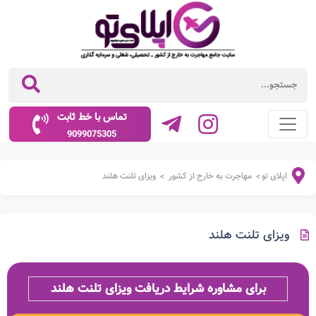
تماس با خط ثابت
9099075305
اپلای تو
مهاجرت به خارج از کشور
ویزای تلنت هلند
>
>
ویزای تلنت هلند
برای مشاوره شرایط دریافت ویزای تلنت هلند