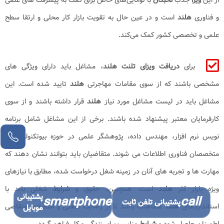
و فناوری
هلند
است و در عین حال به تقویت بازار کار محلی و ارتقا سطح
علمی و تخصصی کشور کمک می‌کند.
برای
دریافت ویزای تلنت هلند
، مشاغل باید دارای ویژگی های
مشخصی باشند که از سوی مقامات مهاجرتی
هلند
تایید شده است. این
مشاغل باید در لیست مشاغل مورد نیاز
هلند
قرار داشته باشند و از سوی
کارفرمایان معتبر پیشنهاد شده باشند. برخی از این مشاغل شامل برنامه
نویس نرم افزار، مهندس داده، پژوهشگر علمی در حوزه بیوتکنولوژی، و
متخصصان فناوری اطلاعات می شوند. متقاضیان باید بتوانند نشان دهند که
مهارت ها و تجربه های آنان در زمینه شغل درخواست شده، مطابق با نیازهای
ویژه بازار کار
هلند
است. همچنین، حقوق و
شرایط
شغلی باید با
پشتیبانی
smartphone
call
پشتیبانی تلفن ثابت
استانداردهای
هلند
هماهنگ باشد تا از رضایت شغلی و اقتصادی متقاضی
موبایل
اطمینان حاصل شود و
شرایط
مناسب برای زندگی و کار فراهم گردد.