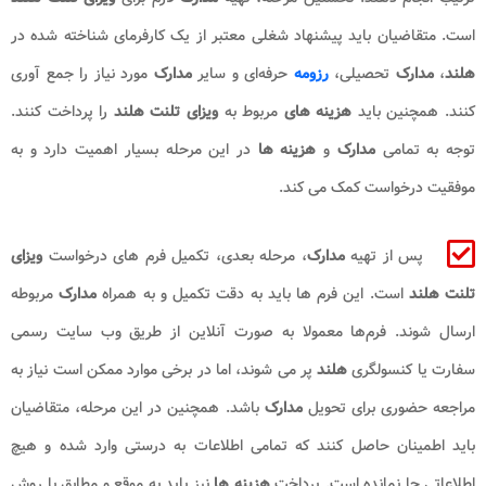
است. متقاضیان باید پیشنهاد شغلی معتبر از یک کارفرمای شناخته شده در
هلند
،
مدارک
تحصیلی،
رزومه
حرفه‌ای و سایر
مدارک
مورد نیاز را جمع آوری
کنند. همچنین باید
هزینه ‌های
مربوط به
ویزای تلنت هلند
را پرداخت کنند.
توجه به تمامی
مدارک
و
هزینه ‌ها
در این مرحله بسیار اهمیت دارد و به
موفقیت درخواست کمک می‌ کند.
پس از تهیه
مدارک
، مرحله بعدی، تکمیل فرم‌ های درخواست
ویزای
تلنت هلند
است. این فرم‌ ها باید به دقت تکمیل و به همراه
مدارک
مربوطه
ارسال شوند. فرم‌ها معمولا به صورت آنلاین از طریق وب‌ سایت رسمی
سفارت یا کنسولگری
هلند
پر می شوند، اما در برخی موارد ممکن است نیاز به
مراجعه حضوری برای تحویل
مدارک
باشد. همچنین در این مرحله، متقاضیان
باید اطمینان حاصل کنند که تمامی اطلاعات به درستی وارد شده و هیچ
اطلاعاتی جا نمانده است. پرداخت
هزینه ‌ها
نیز باید به موقع و مطابق با روش