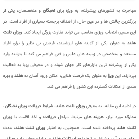
مهاجرت به کشورهای پیشرفته، به ویژه برای
نخبگان
و متخصصان، یکی از
بزرگترین چالش‌ ها و در عین حال، از اهداف برجسته بسیاری از افراد است. در
این مسیر، انتخاب
ویزای
مناسب می‌ تواند تفاوت بزرگی ایجاد کند.
ویزای تلنت
هلند
به عنوان یکی از گزینه‌ های ارزشمند، فرصتی بی نظیر را برای افراد
مستعد و متخصص در زمینه‌ های علمی و فنی فراهم می‌ کند تا بتوانند وارد
یکی از پیشرفته‌ ترین بازارهای کار جهان شوند و در محیطی پویا به فعالیت
بپردازند. این
ویزا
به عنوان یک فرصت طلایی، امکان ورود آسان به
هلند
و بهره
مندی از امکانات گسترده این کشور را فراهم می‌ کند.
در ادامه این مقاله، به معرفی
ویزای تلنت هلند
،
شرایط دریافت ویزای نخبگان
،
مدارک
مورد نیاز،
هزینه های
مرتبط، مراحل
دریافت
و اخذ اقامت با
ویزای
تلنت هلند
پرداخته شده است. همچنین، به اعتبار
ویزای تلنت هلند
، مدت
زمان صدورآن، مشاغل مرتبط با
ویزای تلنت هلند
و مزایا و معایب این
ویزا
نیز