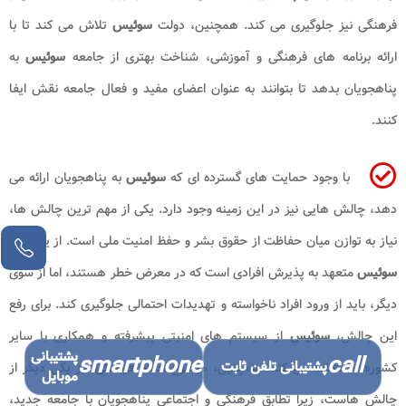
فرهنگی نیز جلوگیری می کند. همچنین، دولت
سوئیس
تلاش می کند تا با
ارائه برنامه های فرهنگی و آموزشی، شناخت بهتری از جامعه
سوئیس
به
پناهجویان بدهد تا بتوانند به عنوان اعضای مفید و فعال جامعه نقش ایفا
کنند.
با وجود حمایت های گسترده ای که
سوئیس
به پناهجویان ارائه می
دهد، چالش هایی نیز در این زمینه وجود دارد. یکی از مهم ترین چالش ها،
نیاز به توازن میان حفاظت از حقوق بشر و حفظ امنیت ملی است. از یک سو،
سوئیس
متعهد به پذیرش افرادی است که در معرض خطر هستند، اما از سوی
دیگر، باید از ورود افراد ناخواسته و تهدیدات احتمالی جلوگیری کند. برای رفع
این چالش،
سوئیس
از سیستم های امنیتی پیشرفته و همکاری با سایر
پشتیبانی
smartphone
call
پشتیبانی تلفن ثابت
کشورها استفاده می کند. همچنین، موضوع ادغام فرهنگی نیز یکی دیگر از
موبایل
چالش هاست، زیرا تطابق فرهنگی و اجتماعی پناهجویان با جامعه جدید،