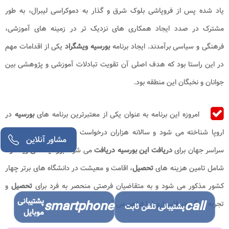
یاد شده پس از فروپاشی بلوک شرق و گذار به دموکراسی لیبرال، به طور
مشترک در صدد ایجاد همکاری ‌های نزدیک‌ تر در زمینه‌ های آموزشی،
فرهنگی و سیاسی برآمدند. ایجاد برنامه
بورسیه ویشگراد
یکی از اقدامات مهم
در این راستا بود که هدف اصلی آن تقویت تبادلات آموزشی و پژوهشی بین
جوانان و نخبگان این منطقه بود.
امروزه این برنامه به عنوان یکی از معتبرترین برنامه ‌های
بورسیه
در
اروپا شناخته می ‌شود و سالانه هزاران درخواست از دانشجویان و محققان
مشاور آنلاین
سراسر جهان برای
دریافت این بورسیه دریافت
می ‌شود.
بورسیه ‌های ویشگراد
شامل تامین هزینه‌ های
تحصیل
، اقامت و معیشت در دانشگاه ‌های برتر چهار
کشور مذکور می ‌شود و به متقاضیان فرصتی منحصر به فرد برای
تحصیل
و
پشتیبانی
smartphone
call
تجربه زندگی در قلب اروپا را فراهم می ‌آورد.
پشتیبانی تلفن ثابت
موبایل