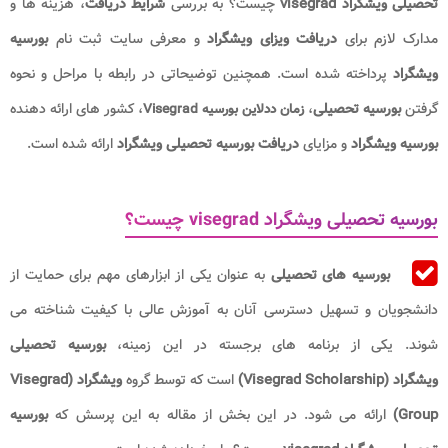
تحصیلی ویشگراد visegrad
چیست؟ به بررسی
شرایط دریافت
، هزینه ها و
مدارک لازم برای
دریافت ویزای ویشگراد
و معرفی سایت ثبت نام
بورسیه
ویشگراد
پرداخته شده است. همچنین توضیحاتی در رابطه با مراحل و نحوه
گرفتن
بورسیه تحصیلی
،
، کشور های ارائه دهنده
زمان ددلاین بورسیه Visegrad
بورسیه ویشگراد
و مزایای
دریافت بورسیه تحصیلی ویشگراد
ارائه شده است.
بورسیه تحصیلی ویشگراد visegrad چیست؟
بورسیه های تحصیلی
به عنوان یکی از ابزارهای مهم برای حمایت از
دانشجویان و تسهیل دسترسی آنان به آموزش عالی با کیفیت شناخته می
شوند. یکی از برنامه های برجسته در این زمینه،
بورسیه تحصیلی
ویشگراد (Visegrad Scholarship)
است که توسط گروه
ویشگراد (Visegrad
Group)
ارائه می‌ شود. در این بخش از مقاله به این پرسش که
بورسیه