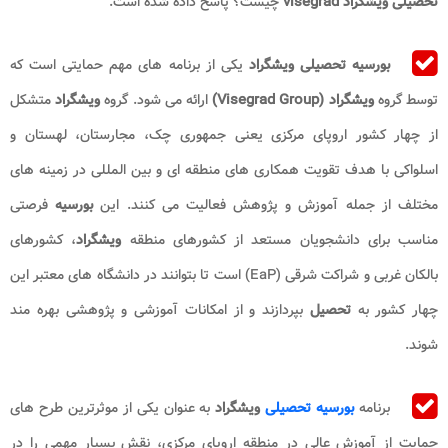
تحصیلی ویشگراد visegrad
چیست؟ پاسخ داده شده است.
بورسیه تحصیلی ویشگراد
یکی از برنامه های مهم حمایتی است که
توسط گروه
ویشگراد (Visegrad Group)
ارائه می شود. گروه
ویشگراد
متشکل
از چهار کشور اروپای مرکزی یعنی جمهوری چک، مجارستان، لهستان و
اسلواکی با هدف تقویت همکاری‌ های منطقه‌ ای و بین ‌المللی در زمینه‌ های
مختلف از جمله آموزش و پژوهش فعالیت می‌ کنند. این
بورسیه
فرصتی
مناسب برای دانشجویان مستعد از کشورهای منطقه
ویشگراد
، کشورهای
بالکان غربی و شراکت شرقی (EaP) است تا بتوانند در دانشگاه‌ های معتبر این
چهار کشور به
تحصیل
بپردازند و از امکانات آموزشی و پژوهشی بهره‌ مند
شوند.
برنامه
بورسیه تحصیلی
ویشگراد
به عنوان یکی از موثرترین طرح های
حمایت از آموزش عالی در منطقه اروپای مرکزی، نقش بسیار مهمی را در