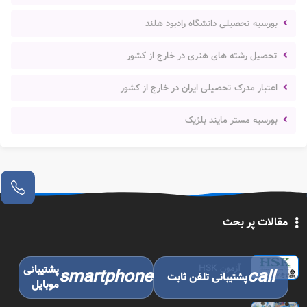
بورسیه تحصیلی دانشگاه رادبود هلند
تحصیل رشته های هنری در خارج از کشور
اعتبار مدرک تحصیلی ایران در خارج از کشور
بورسیه مستر مایند بلژیک
مقالات پر بحث
آزمون HSK
پشتیبانی
smartphone
call
پشتیبانی تلفن ثابت
موبایل