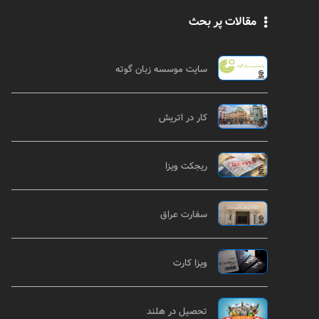
مقالات پر بحث
سایت موسسه زبان گوته
کار در اتریش
ریجکت ویزا
سفارت عراق
ویزا کارت
تحصیل در هلند