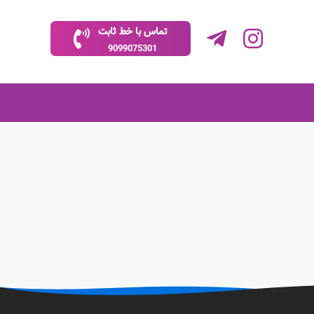
تماس با خط ثابت
9099075301