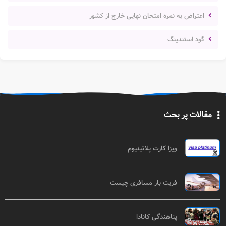
اعتراض به نمره امتحان نهایی خارج از کشور
گود استندینگ
مقالات پر بحث
ویزا کارت پلاتینیوم
فریت بار مسافری چیست
پناهندگی کانادا