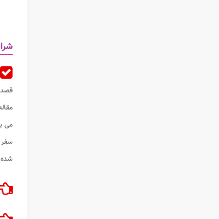
شرای
قصد 
مقاله
می ب
سفر ب
شده 