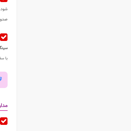
شود.
صدو
سینگ
با سف
مدار