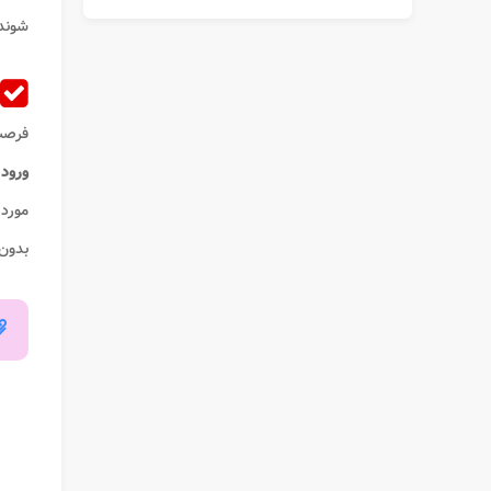
شوند
فرصت
ورود
ه
مورد 
بدون 