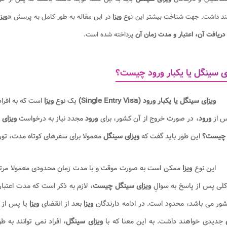
د داشت. جهت شناخت بیشتر این نوع
ویزا
در این مقاله به طور کامل به پرسش «
ویز
ریافت آن، اعتبار و مدت زمان آن
پرداخته شده است.
ی سینگل یا یکبار ورود چیست؟
ویزای سینگل یا یکبار ورود (Single Entry Visa)
یک نوع
ویزا
است که به افراد
س از
ورود
، در صورت خروج از آن کشور، برای
ورود
مجدد نیاز به درخواست
ویزای
ج
 چیست؟
این طور باید گفت که
ویزای سینگل
معمولا برای سفرهای کوتاه مدت، تور
این نوع
ویزا
ممکن است به صورت موقت و با مدت زمان محدودی معمولا مر
کلی پس از پاسخ به سوالِ
ویزای سینگل چیست
، لازم به ذکر است که مدت اعتبا
ور می باشد، محدود است. در ادامه دارندگان
ویزا
بعد از انقضای
ویزا
یا پس از 
جدیدی خواهند داشت. به این معنا که با
ویزای سینگل
، افراد نمی توانند ب