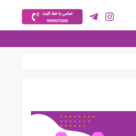
تماس با خط ثابت
9099075305