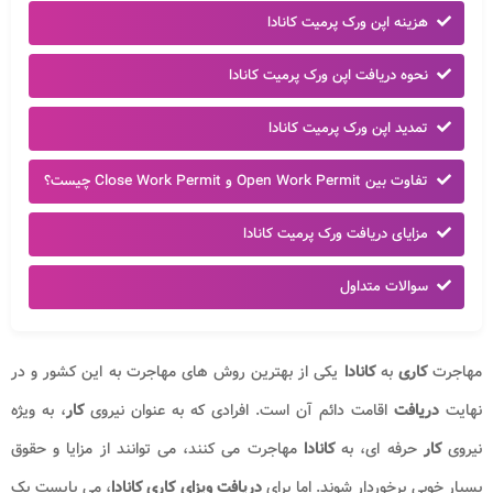
هزینه اپن ورک پرمیت کانادا
نحوه دریافت اپن ورک پرمیت کانادا
تمدید اپن ورک پرمیت کانادا
تفاوت بین Open Work Permit و Close Work Permit چیست؟
مزایای دریافت ورک پرمیت کانادا
سوالات متداول
مهاجرت
کاری
به
کانادا
یکی از بهترین روش های مهاجرت به این کشور و در
نهایت
دریافت
اقامت دائم آن است. افرادی که به عنوان نیروی
کار
، به ویژه
نیروی
کار
حرفه ای، به
کانادا
مهاجرت می کنند، می توانند از مزایا و حقوق
بسیار خوبی برخوردار شوند. اما برای
دریافت ویزای کاری کانادا
، می بایست یک