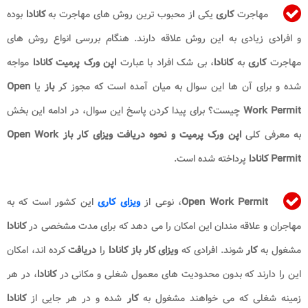
مهاجرت
کاری
یکی از محبوب ترین روش های مهاجرت به
کانادا
بوده
و افرادی زیادی به این روش علاقه دارند. هنگام بررسی انواع روش های
مهاجرت
کاری
به
کانادا
، بی شک افراد با عبارت
اپن ورک پرمیت کانادا
مواجه
شده و برای آن ها این سوال به میان آمده است که مجوز کر
باز
یا
Open
Work Permit
چیست؟ برای پیدا کردن پاسخ این سوال، در ادامه این بخش
به معرفی کلی
اپن ورک پرمیت و
نحوه دریافت ویزای کار باز Open Work
Permit کانادا
پرداخته شده است.
Open Work Permit
، نوعی از
ویزای کاری
این کشور است که به
مهاجران و علاقه مندان این امکان را می دهد که برای مدت مشخصی در
کانادا
مشغول به
کار
شوند. افرادی که
ویزای کار
باز کانادا
را
دریافت
کرده اند، امکان
این را دارند که بدون محدودیت های معمول شغلی و مکانی در
کانادا
، در هر
زمینه شغلی که می خواهند مشغول به
کار
شده و در هر جایی از
کانادا