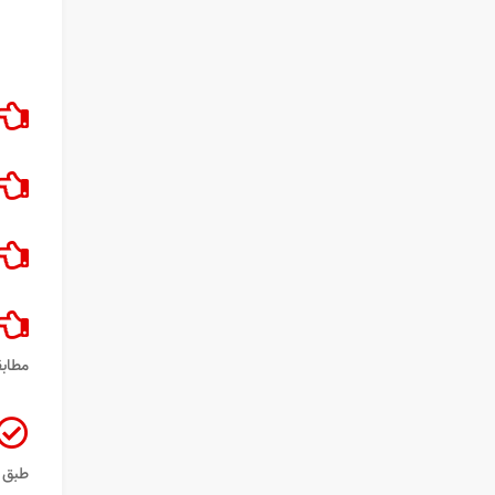
مطابق
طبق