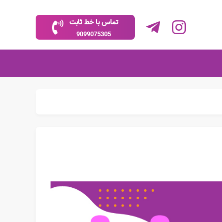
تماس با خط ثابت
9099075305