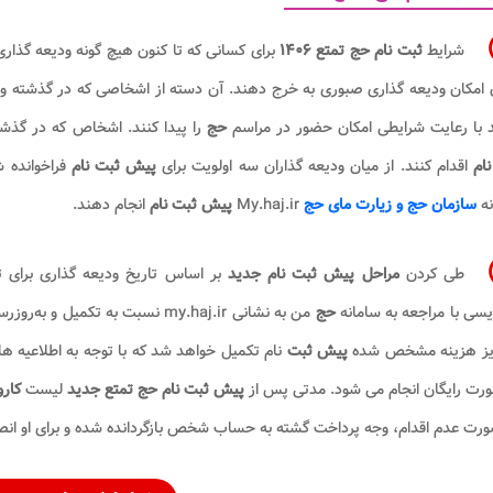
شرایط
ثبت نام حج تمتع ۱۴۰۶
برای کسانی که تا کنون هیچ گونه ودیعه گذاری 
مکان ودیعه گذاری صبوری به خرج دهند. آن دسته از اشخاصی که در گذشته ودیعه
د با رعایت شرایطی امکان حضور در مراسم
حج
را پیدا کنند. اشخاص که در گذش
ام
اقدام کنند. از میان ودیعه‌ گذاران سه اولویت برای
پیش ثبت‌ نام
فراخوانده 
نه
سازمان حج و زیارت مای حج
My.haj.ir
پیش ثبت نام
انجام دهند.
طی کردن
مراحل پیش ثبت نام جدید
بر اساس تاریخ ودیعه گذاری برای تم
ویسی با مراجعه به سامانه
حج
من به نشانی my.haj.ir نسبت به تکمیل و به‌روزرسانی اطلاعات خویش اقدام نمایند سپس با انجام
ریز هزینه مشخص شده
پیش ثبت
نام تکمیل خواهد شد که با توجه به اطلاعیه 
ورت رایگان انجام می‌ شود. مدتی پس از
پیش ثبت نام حج تمتع جدید
لیست
کارو
رت عدم اقدام، وجه پرداخت گشته به حساب شخص بازگردانده شده و برای او ان