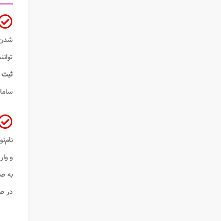
شدن ا
توانن
ثبت ن
ساما
نام‌ن
و وا
به‌ ص
در صو