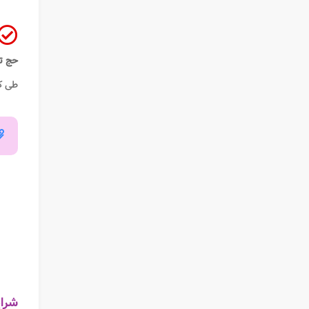
حج ت
طی کر
شرای