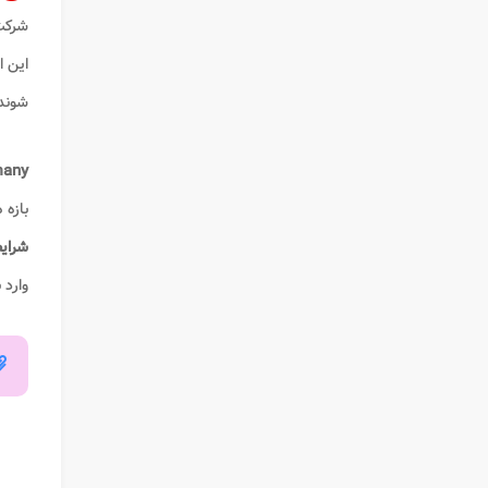
شرکت 
این ا
شوند.
many
بازه 
شرای
وارد ب