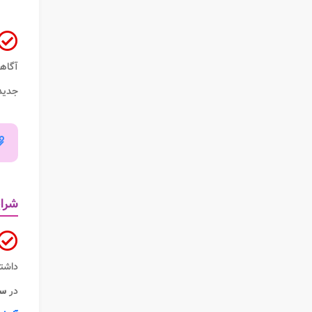
آگاه
جدید
شرای
داشت
در
سا