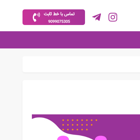
تماس با خط ثابت
9099075305