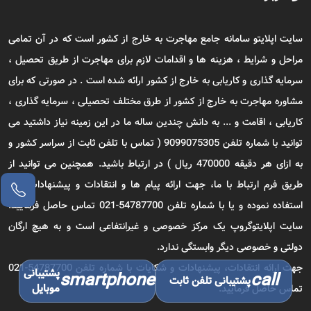
سایت اپلایتو سامانه جامع مهاجرت به خارج از کشور است که در آن تمامی
مراحل و شرایط ، هزینه ها و اقدامات لازم برای مهاجرت از طریق تحصیل ،
سرمایه گذاری و کاریابی به خارج از کشور ارائه شده است . در صورتی که برای
مشاوره مهاجرت به خارج از کشور از طرق مختلف تحصیلی ، سرمایه گذاری ،
کاریابی ، اقامت و ... به دانش چندین ساله ما در این زمینه نیاز داشتید می
توانید با شماره تلفن 9099075305 ( تماس با تلفن ثابت از سراسر کشور و
به ازای هر دقیقه 470000 ریال ) در ارتباط باشید. همچنین می توانید از
طریق فرم ارتباط با ما، جهت ارائه پیام ها و انتقادات و پیشنهادات خود
استفاده نموده و یا با شماره تلفن 54787700-021 تماس حاصل فرمایید.
سایت اپلایتوگروپ یک مرکز خصوصی و غیرانتفاعی است و به هیچ ارگان
دولتی و خصوصی دیگر وابستگی ندارد.
جهت ارائه انتقادات، پیشنهادات و شکایات با شماره تلفن 54787700-021
پشتیبانی
smartphone
call
پشتیبانی تلفن ثابت
موبایل
تماس حاصل فرمایید.