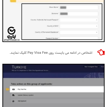
اشخاص در ادامه می بایست روی Pay Visa Fee کلیک نمایند.