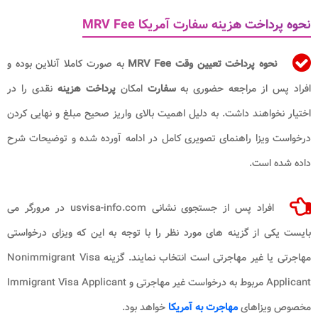
نحوه پرداخت هزینه سفارت آمریکا MRV Fee​
نحوه پرداخت تعیین وقت MRV Fee​
به صورت کاملا آنلاین بوده و
افراد پس از مراجعه حضوری به
سفارت
امکان
پرداخت هزینه
نقدی را در
اختیار نخواهند داشت. به دلیل اهمیت بالای واریز صحیح مبلغ و نهایی کردن
درخواست ویزا راهنمای تصویری کامل در ادامه آورده شده و توضیحات شرح
داده شده است.
افراد پس از جستجوی نشانی usvisa-info.com در مرورگر می
بایست یکی از گزینه های مورد نظر را با توجه به این که ویزای درخواستی
مهاجرتی یا غیر مهاجرتی است انتخاب نمایند. گزینه Nonimmigrant Visa
Applicant مربوط به درخواست غیر مهاجرتی و Immigrant Visa Applicant
مخصوص ویزاهای
مهاجرت به آمریکا
خواهد بود.