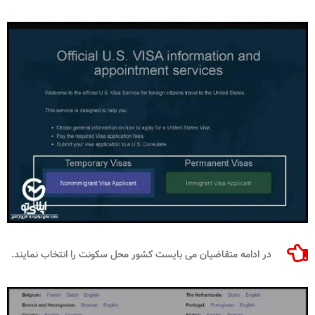
در ادامه متقاضیان می بایست کشور محل سکونت را انتخاب نمایند.