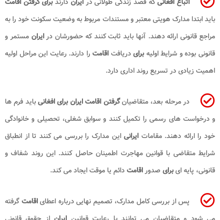
اتباع
افغانی
که قصد زندگی طولانی در
ایران
دارند
برای گرفتن اقامت
باید ابتدا مدارک هویتی معتبر و مستندات مربوط به وضعیت سکونت خود را به
مراجع قانونی ارائه دهند. آنها باید ثابت کنند که حضورشان در
ایران
مستمر و
قانونی بوده و شرایط اولیه
برای
دریافت
اقامت
را دارند. رعایت این مراحل اولیه
اهمیت زیادی در تسریع روند اداری دارد.
در مرحله بعد، متقاضیان
گرفتن
اقامت ایران برای افغانی
باید فرم ها
و درخواست های رسمی را تکمیل کنند و سوابق شغلی، تحصیلی و خانوادگی
خود را ارائه دهند. مقامات
ایرانی
این مدارک را بررسی می کنند تا از انطباق
شرایط متقاضی با قوانین مهاجرت اطمینان حاصل کنند. این روند شفاف و
قانونی، پایه ای
برای
صدور
اقامت
دائم یا موقت ایجاد می کند.
پس از بررسی کامل مدارک، تصمیم نهایی درباره اعطای
اقامت
گرفته
می شود و متقاضیان می توانند با رعایت قوانین
ایران
از حقوق قانونی