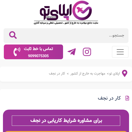
تماس با خط ثابت
9099075305
اپلای تو
مهاجرت به خارج از کشور
کار در نجف
>
>
کار در نجف
برای مشاوره شرایط کاریابی در نجف