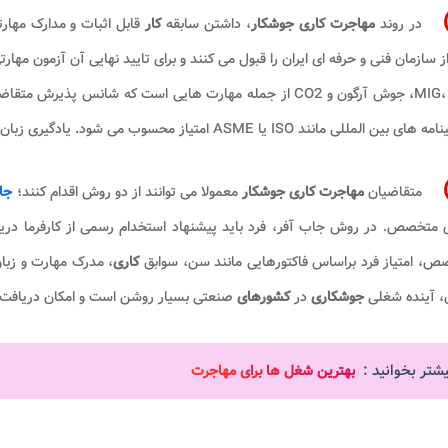
در روند
مهاجرت کاری جوشکار
، داشتن سابقه
کار
قابل اثبات و مدارک مهار
ز سازمان فنی و حرفه ای ایران را قبول می کنند و برای تایید نهایی آن آزمون مهارتی
MIG، TIG، جوش آرگون و CO2 از جمله مهارت هایی است که شانس
ای بین المللی مانند ISO یا ASME امتیاز محسوب می شود. یادگیری زبان
متقاضیان
مهاجرت کاری جوشکار
معمولا می توانند از دو روش اقدام کنند؛
جا
ی متخصص. در روش جاب آفر، فرد باید پیشنهاد استخدام رسمی از کارفرما دری
ص، امتیاز فرد براساس فاکتورهایی مانند سن، سوابق
کاری
، مدرک مهارت و زبان
، آینده شغلی
جوشکاری
در
کشورهای
صنعتی بسیار روشن است و امکان دریافت 
یشتر بخوانید :
بهترین شغل ها برای مهاجرت