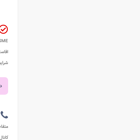
ASME، مدرک فنی وحرفه
اقامت
شرای
در
متقاض
کانال