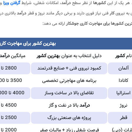
 هر یک از این
کشورها
از نظر سطح
درآمد
، امکانات شغلی، شرایط
گرفتن ویزا
و 
 به نیروی
کار
فنی نیاز فوری دارند و برخی دیگر مانند نروژ و قطر
درآمد
بالاتری د
رین کشورها برای
مهاجرت کاری جوشکار
ارائه می دهد:
بهترین کشور برای مهاجرت کار
نام
کشور
دلیل انتخاب به عنوان ب
هترین کشور
میانگین
درآمد
آلمان
کمبود نیروی فنی + صنایع قدرتمند
2800 تا 3500 یورو
کانادا
برنامه های مهاجرتی تخصصی
3500 تا 4500 دلار کانادا
استرالیا
تقاضای بالا در ساخت وساز
4000 تا 5000 دلار استرالیا
نروژ
درآمد
بالا در نفت و گاز
4500 تا 6500 یورو
قطر
پروژه های صنعتی بزرگ
2500 تا 4000 دلار
ارات (دبی)
فرصت شغلی زیاد + مالیات صفر
2000 تا 3500 دلار