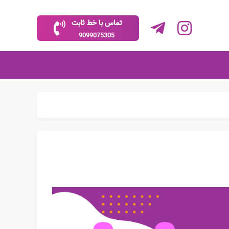
تماس با خط ثابت
9099075305