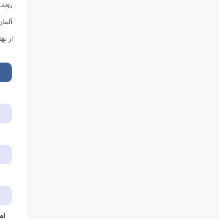
روند.
آلمان
از ب
هت
ام