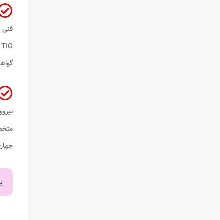
فنی ا
گواهینامه ه
نیرو
متخص
جهان
ب