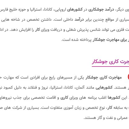
وی دیگر،
درآمد
جوشکاری
در
کشورهای
اروپایی، کانادا، استرالیا و حوزه خلیج ف
یاری از مواقع چندین برابر
درآمد
داخلی است. داشتن تخصص در شاخه هایی مانند جوش آ
ت فلزی می تواند شانس پذیرش شغلی و دریافت ویزای
کار
را افزایش دهد. در اد
 برای مهاجرت جوشکار
پرداخته شده است.
رت کاری جوشکار
مهاجرت کاری جوشکار
یکی از مسیرهای رایج برای افرادی است که مهارت حر
ر
هستند.
کشورهایی
مانند آلمان، کانادا، استرالیا، نروژ و فنلاند به دلیل کمبود 
 این
کشورها
اغلب برنامه های ویزای
کاری
و اقامت تخصصی برای جذب نیروهای 
 به سابقه
کار
، نوع تخصص و زبان آموزی متفاوت است. بسیاری از شرکت های صنعت
عمرانی و نفت و گاز هستند.