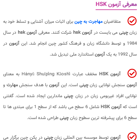
معرفی آزمون HSK
متقاضیان
مهاجرت به چین
برای اثبات میزان آشنایی و تسلط خود به
زبان
چینی
می بایست در
آزمون hsk
شرکت کنند. معرفی
آزمون hsk
در سال
1984 و توسط دانشگاه زبان و فرهنگ کشور چین انجام شد. این
آزمون
در
سال 1992 به یک
آزمون
استاندارد ملی تبدیل شد.
آزمون HSK
مخفف عبارت Hànyǔ Shuǐpíng Kǎoshì به معنای
آزمون
سنجش توانایی زبان
چینی
است. این
آزمون
با هدف سنجش
مهارت
و
توانایی افراد غیربومی زبان در زبان
چینی
ماندارین ایجاد شده است. گفتنی
است که
آزمون HSK
شامل 6 سطح می باشد که از سطح 1 برای مبتدی ها تا
سطح 6 برای پیشرفته ترین سطوح زبان
چینی
طراحی شده است.
آزمون
توسط موسسه بین المللی زبان
چینی
در پکن چین برگزار می