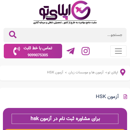
تماس با خط ثابت
9099075305
اپلای تو
آزمون ها و موسسات زبان
آزمون HSK
>
>
آزمون HSK
برای مشاوره ثبت نام در آزمون hsk