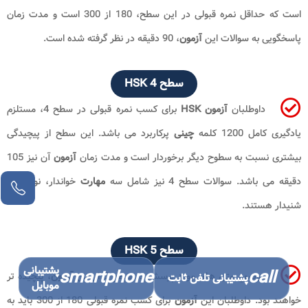
است که حداقل نمره قبولی در این سطح، 180 از 300 است و مدت زمان
پاسخگویی به سوالات این
آزمون
، 90 دقیقه در نظر گرفته شده است.
سطح HSK 4
داوطلبان
آزمون
HSK
برای کسب نمره قبولی در سطح 4، مستلزم
یادگیری کامل 1200 کلمه
چینی
پرکاربرد می باشد. این سطح از پیچیدگی
بیشتری نسبت به سطوح دیگر برخوردار است و مدت زمان
آزمون
آن نیز 105
دقیقه می باشد. سوالات سطح 4 نیز شامل سه
مهارت
خواندار، نوشتار و
شنیدار هستند.
سطح HSK 5
پشتیبانی
smartphone
call
موضوع متن های مورد پرسش در سطح 5 از این
آزمون
، پیچیده تر
پشتیبانی تلفن ثابت
موبایل
خواهند بود. داوطلبان این
آزمون
برای کسب نمره قبولی 180 از 300 باید به