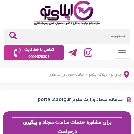
تماس با خط ثابت
9099075305
اپلای تو
وبلاگ اپلایتو
سامانه سجاد وزارت علوم
>
>
سامانه سجاد وزارت علوم portal.saorg.ir
برای مشاوره خدمات سامانه سجاد و پیگیری
درخواست