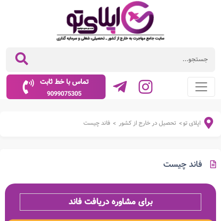
تماس با خط ثابت
9099075305
اپلای تو
تحصیل در خارج از کشور
فاند چیست
>
>
فاند چیست
برای مشاوره دریافت فاند