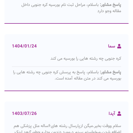
پاسخ مشاور:
باسلام، مراحل ثبت نام بورسیه کره جنوبی داخل
مقاله وجو دارد
سما
1404/01/24
کره جنوبی چه رشته هایی را بورسیه می کند
پاسخ مشاور:
باسلام، پاسخ به پرسش کره جنوبی چه رشته هایی را
بورسیه می کند در متن مقاله آمده است.
آیدا
1403/07/26
سلام ووقت بخیر.میگن ازپارسال رشته های۶ساله مثل پزشکی هم
اضافه شدن.میخواستم ببینم درمورد دندون ودارو چطور؟بعد اینک